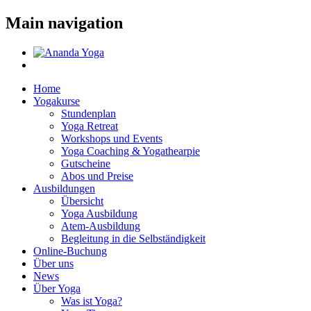
Main navigation
Home
Yogakurse
Stundenplan
Yoga Retreat
Workshops und Events
Yoga Coaching & Yogathearpie
Gutscheine
Abos und Preise
Ausbildungen
Übersicht
Yoga Ausbildung
Atem-Ausbildung
Begleitung in die Selbständigkeit
Online-Buchung
Über uns
News
Über Yoga
Was ist Yoga?